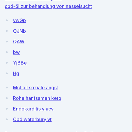
cbd-öl zur behandlung von nesselsucht
vwGp
QJNb
QAW
bw
YjBBe
Hg
Mct oil soziale angst
Rohe hanfsamen keto
Endokarditis y acv
Cbd waterbury vt