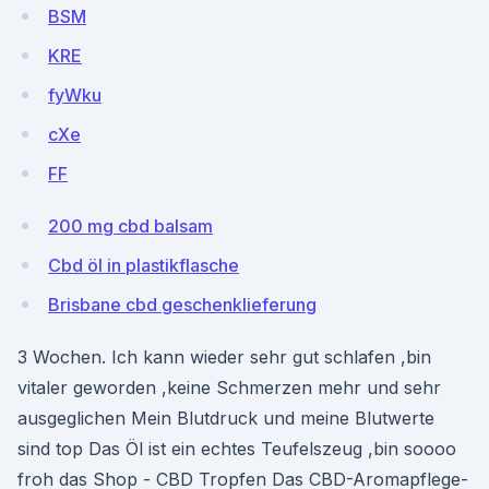
BSM
KRE
fyWku
cXe
FF
200 mg cbd balsam
Cbd öl in plastikflasche
Brisbane cbd geschenklieferung
3 Wochen. Ich kann wieder sehr gut schlafen ,bin
vitaler geworden ,keine Schmerzen mehr und sehr
ausgeglichen Mein Blutdruck und meine Blutwerte
sind top Das Öl ist ein echtes Teufelszeug ,bin soooo
froh das Shop - CBD Tropfen Das CBD-Aromapflege-