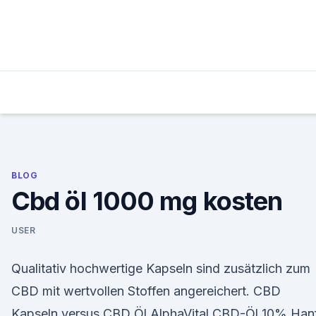
Skip
to
content
BLOG
Cbd öl 1000 mg kosten
USER
Qualitativ hochwertige Kapseln sind zusätzlich zum
CBD mit wertvollen Stoffen angereichert. CBD
Kapseln versus CBD Öl AlphaVital CBD-Öl 10% Han