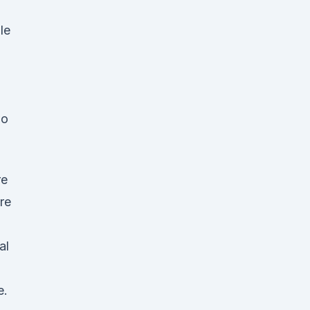
le
wo
re
re
al
e.