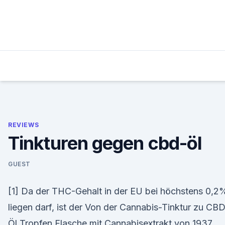
Skip
to
content
REVIEWS
Tinkturen gegen cbd-öl
GUEST
[1] Da der THC-Gehalt in der EU bei höchstens 0,2
liegen darf, ist der Von der Cannabis-Tinktur zu CB
Öl Tropfen Flasche mit Cannabisextrakt von 1937.