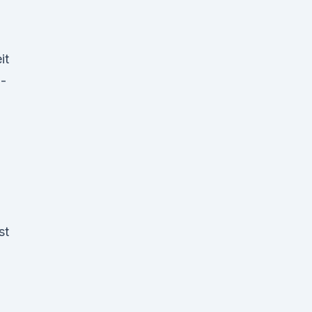
it
-
st