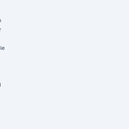
n
hr
ie
d