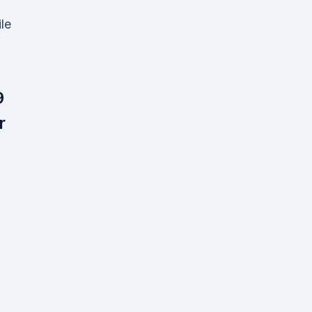
le
9
r