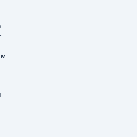
n
hr
ie
d