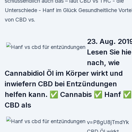
schlussendlich auch das – laut CBD vs THC - die
Unterschiede - Hanf im Glück Gesundheitliche Vortei
von CBD vs.
23. Aug. 201
Lesen Sie hie
nach, wie
Cannabidiol Öl im Körper wirkt und
inwiefern CBD bei Entzündungen
helfen kann. ✅ Cannabis ✅ Hanf ✅
CBD als
v=P8gU8jTmdYk
CBD Öl wirkt